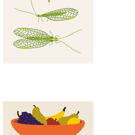
Chrysope
verte