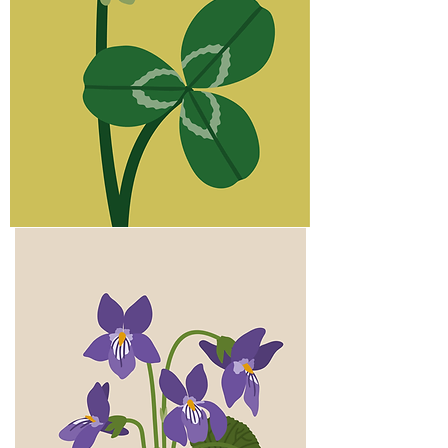
Trèfle
blanc