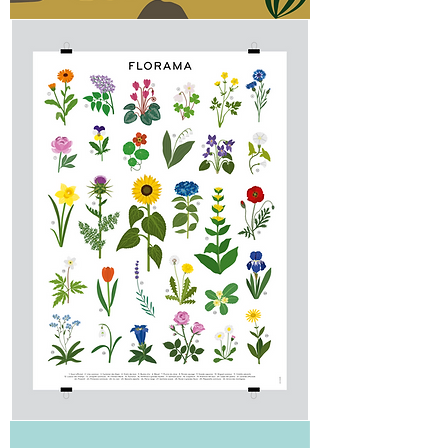
Loutres
Poster
géant
"Florama"