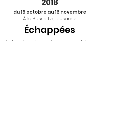
2018
du 18 octobre au 16 novembre
À la Bossette, Lausanne
Échappées
Entourées de verdure ou perchées
sur des sommets, noyées au milieu
des fleurs,ou encore cachées
derrière des bosquets,des
maisonnettes invitent à la rêverie,
à l’isolement, et à la tranquillité.