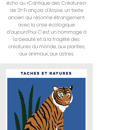
écho au «Cantique des Créatures»
de St-François d'Assise, un texte
ancien qui résonne étrangement
avec la crise écologique
d'aujourd'hui. C'est un hommage à
la beauté et à la fragilité des
créatures du monde, aux plantes,
aux animaux, aux astres.