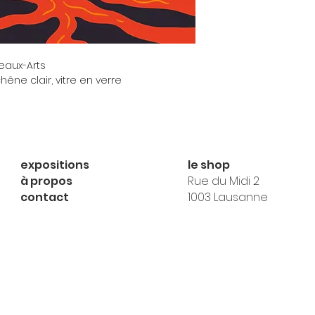
Beaux-Arts
êne clair, vitre en verre
expositions
le shop
à propos
Rue du Midi 2
contact
1003 Lausanne