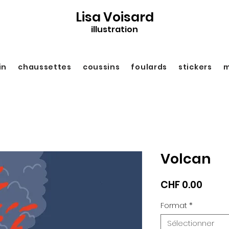
Lisa Voisard
illustration
in
chaussettes
coussins
foulards
stickers
m
Volcan
Prix
CHF 0.00
Format
*
Sélectionner