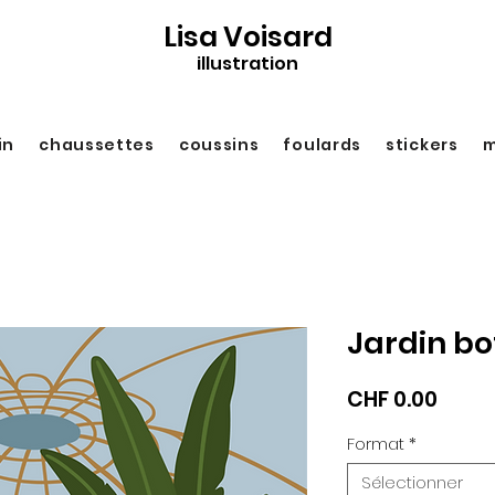
Lisa Voisard
illustration
in
chaussettes
coussins
foulards
stickers
m
Jardin b
Prix
CHF 0.00
Format
*
Sélectionner