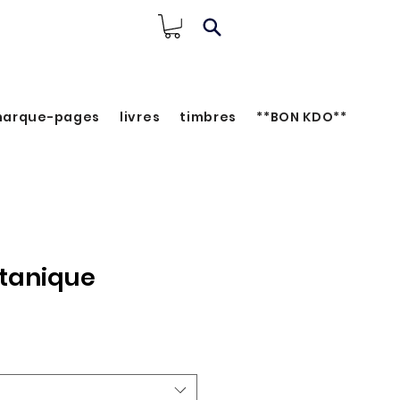
arque-pages
livres
timbres
**BON KDO**
otanique