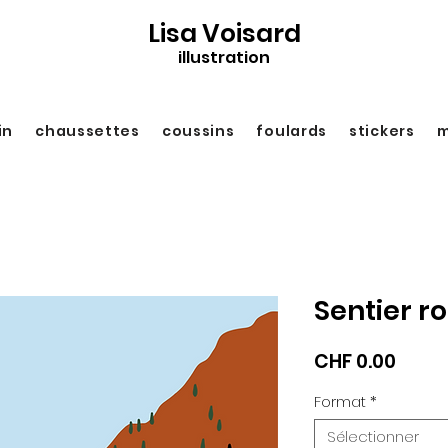
Lisa Voisard
illustration
in
chaussettes
coussins
foulards
stickers
m
Sentier r
Prix
CHF 0.00
Format
*
Sélectionner