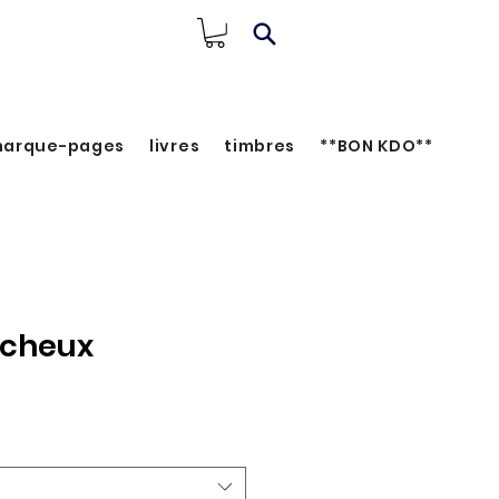
arque-pages
livres
timbres
**BON KDO**
ocheux