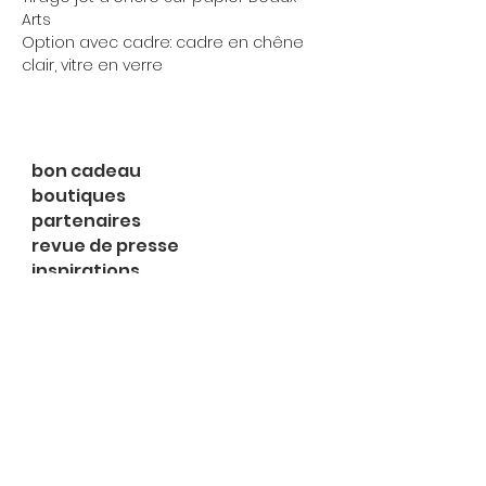
Arts
Option avec cadre: cadre en chêne
clair, vitre en verre
bon cadeau
boutiques
partenaires
revue de presse
inspirations
expositions
à propos
contact
le shop
Rue du Midi 2
1003 Lausanne