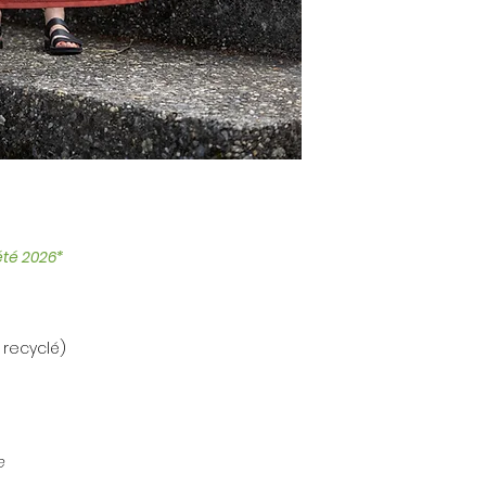
'été 2026*
 recyclé)
e