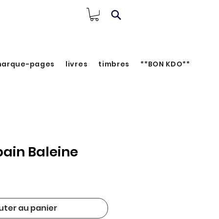
arque-pages
livres
timbres
**BON KDO**
bain Baleine
uter au panier