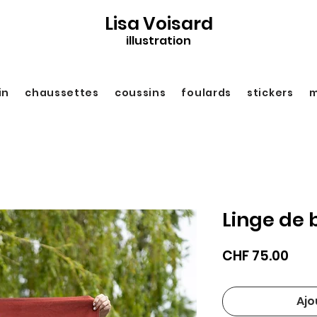
Lisa Voisard
illustration
in
chaussettes
coussins
foulards
stickers
m
Linge de 
Prix
CHF 75.00
Ajo