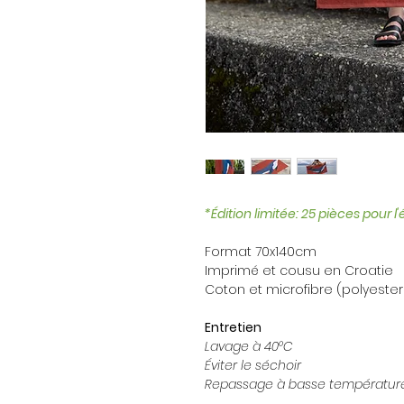
*Édition limitée: 25 pièces pour l
Format 70x140cm
Imprimé et cousu en Croatie
Coton et microfibre (polyester
Entretien
Lavage à 40°C
Éviter le séchoir
Repassage à basse températur