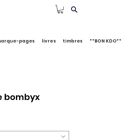
arque-pages
livres
timbres
**BON KDO**
e bombyx