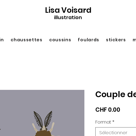
Lisa Voisard
illustration
in
chaussettes
coussins
foulards
stickers
m
Couple d
Prix
CHF 0.00
Format
*
Sélectionner