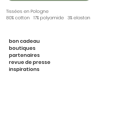
Tissées en Pologne
80% cotton 17% polyamide 3% elastan
bon cadeau
boutiques
partenaires
revue de presse
inspirations
expositions
à propos
contact
le shop
Rue du Midi 2
1003 Lausanne