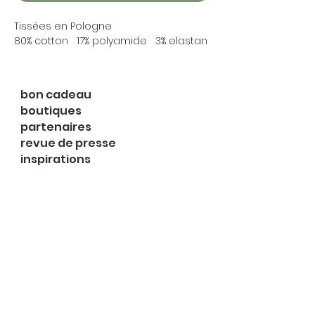
Tissées en Pologne
80% cotton 17% polyamide 3% elastan
bon cadeau
boutiques
partenaires
revue de presse
inspirations
expositions
à propos
contact
le shop
Rue du Midi 2
1003 Lausanne