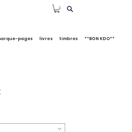
arque-pages
livres
timbres
**BON KDO**
x