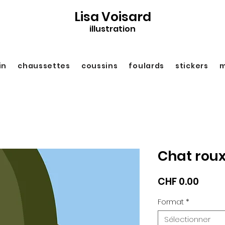
Lisa Voisard
illustration
in
chaussettes
coussins
foulards
stickers
m
Chat rou
Prix
CHF 0.00
Format
*
Sélectionner