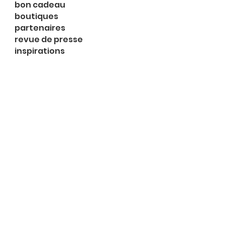
bon cadeau
boutiques
partenaires
revue de presse
inspirations
expositions
à propos
contact
le shop
Rue du Midi 2
1003 Lausanne
Lu 14h-18h
Ma-me 13h-18h
Je 10h-18h