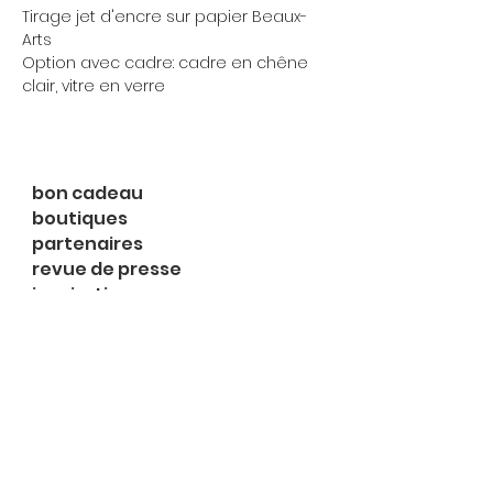
Tirage jet d'encre sur papier Beaux-
Arts
Option avec cadre: cadre en chêne
clair, vitre en verre
bon cadeau
boutiques
partenaires
revue de presse
inspirations
expositions
à propos
contact
le shop
Rue du Midi 2