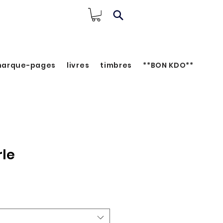
arque-pages
livres
timbres
**BON KDO**
rle