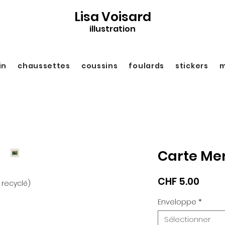
Lisa Voisard
illustration
in
chaussettes
coussins
foulards
stickers
m
Carte Me
Prix
CHF 5.00
 recyclé)
Enveloppe
*
Sélectionner