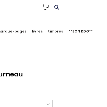
arque-pages
livres
timbres
**BON KDO**
ourneau