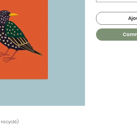
Ajo
Comm
 recyclé)