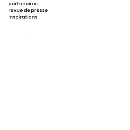
partenaires
revue de presse
inspirations
expositions
à propos
contact
le shop
Rue du Midi 2
1003 Lausanne
Lu 14h-18h
Ma-me 13h-18h
Je 10h-18h