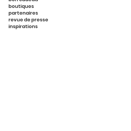
boutiques
partenaires
revue de presse
inspirations
expositions
à propos
contact
le shop
Rue du Midi 2
1003 Lausanne
Lu 14h-18h
Ma-me 13h-18h
Je 10h-18h