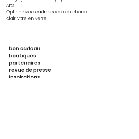
Arts
Option avec cadre: cadre en chêne
clair, vitre en verre
bon cadeau
boutiques
partenaires
revue de presse
inspirations
expositions
à propos
contact
le shop
Rue du Midi 2
1003 Lausanne