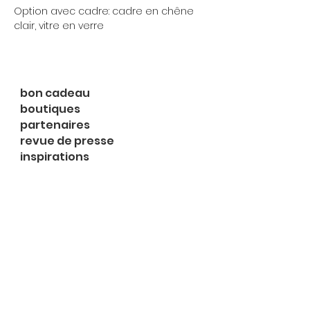
Option avec cadre: cadre en chêne
clair, vitre en verre
bon cadeau
boutiques
partenaires
revue de presse
inspirations
expositions
à propos
contact
le shop
Rue du Midi 2
1003 Lausanne