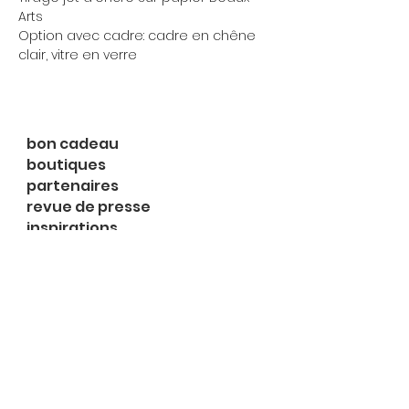
Arts
Option avec cadre: cadre en chêne
clair, vitre en verre
bon cadeau
boutiques
partenaires
revue de presse
inspirations
expositions
à propos
contact
le shop
Rue du Midi 2
1003 Lausanne