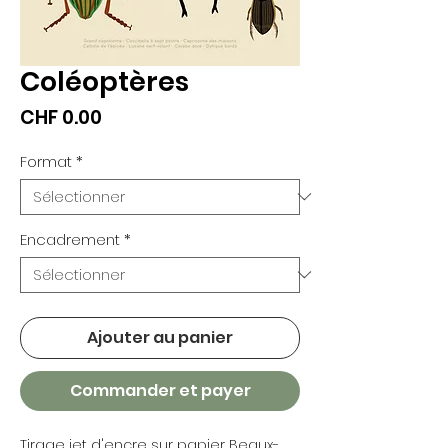
Coléoptères
Prix
CHF 0.00
Format
*
Encadrement
*
Ajouter au panier
Commander et payer
Tirage jet d'encre sur papier Beaux-