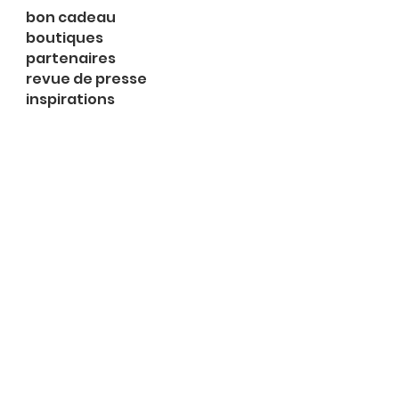
bon cadeau
boutiques
partenaires
revue de presse
inspirations
expositions
à propos
contact
le shop
Rue du Midi 2
1003 Lausanne
Lu 14h-18h
Ma-me 13h-18h
Je 10h-18h