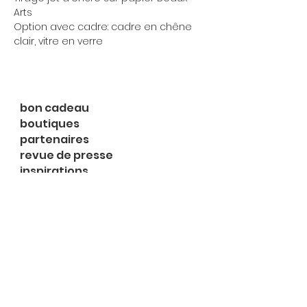
Arts
Option avec cadre: cadre en chêne
clair, vitre en verre
bon cadeau
boutiques
partenaires
revue de presse
inspirations
expositions
à propos
contact
le shop
Rue du Midi 2
1003 Lausanne