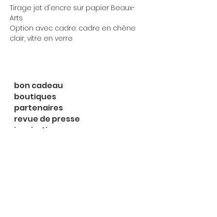
Tirage jet d'encre sur papier Beaux-
Arts
Option avec cadre: cadre en chêne
clair, vitre en verre
bon cadeau
boutiques
partenaires
revue de presse
inspirations
expositions
à propos
contact
le shop
Rue du Midi 2